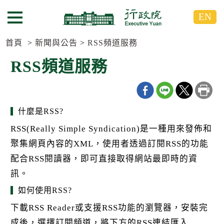
跳
跳
EN
到
到
選單按鈕
主
主
要
要
首頁
新聞與公告
RSS頻道服務
內
內
RSS頻道服務
容
容
區
區
塊
塊
G
o
什麼是RSS?
T
o
RSS(Really Simple Syndication)是一種用來發佈和
C
聚集網頁內容的XML，使用者透過訂閱RSS的功能
e
n
配合RSS閱讀器，即可直接取得網站最即時的資
t
e
訊。
r
b
如何使用RSS?
l
下載RSS Reader或支援RSS功能的瀏覽器，安裝完
o
c
成後，選擇訂閱頻道，將下方的RSS連結匯入