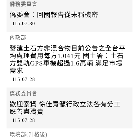
僑務委員會
僑委會：回國報告從未稱機密
115-07-30
內政部
營建土石方非混合物目前公告之全台平
均處理費用每方1,041元 國土署：土石
方雙軌GPS車機超過1.6萬輛 滿足市場
需求
115-07-28
僑務委員會
歡迎索資 徐佳青籲行政立法各有分工
應善盡職責
115-07-28
環境部(升格後)