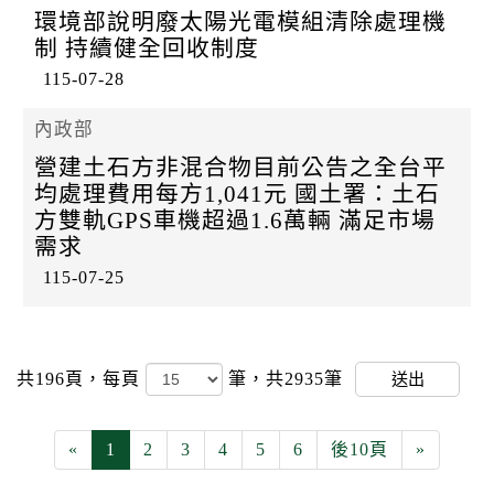
環境部說明廢太陽光電模組清除處理機
制 持續健全回收制度
115-07-28
內政部
營建土石方非混合物目前公告之全台平
均處理費用每方1,041元 國土署：土石
方雙軌GPS車機超過1.6萬輛 滿足市場
需求
115-07-25
共196頁，
每頁
筆，共2935筆
送出
«
1
2
3
4
5
6
後10頁
»