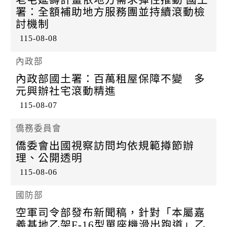
k
署：全額補助地方服務團並持續滾動檢
討機制
115-08-08
內政部
內政部國土署：百萬租屋保障不變 多
元興辦社宅滾動精進
115-08-07
僑務委員會
僑委會出國視察訪問均依規範撙節辦
理、公開透明
115-08-06
國防部
空軍司令部發布新聞稿，針對「本屬嘉
義基地乙架F-16型單座機滑出跑道」乙