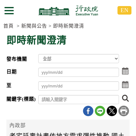
跳
跳
EN
到
到
選單按鈕
主
主
要
要
首頁
新聞與公告
即時新聞澄清
內
內
即時新聞澄清
容
容
區
區
塊
塊
發布機關
G
o
選
T
日期
點
o
擊
C
點
至
選
e
擊
擇
n
選
搜
日
t
關鍵字(標題)
擇
尋
期
e
日
r
起
期
b
日
迄
l
擇
日
內政部
o
c
老宅延壽計畫依地方需求彈性推動 國土