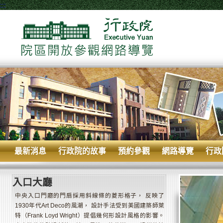
:::
最新消息
行政院的故事
預約參觀
網路導覽
行政
入口大廳
中央入口門廳的門扇採用斜線條的菱形格子， 反映了
1930年代Art Deco的風潮， 設計手法受到美國建築師萊
特（Frank Loyd Wright）提倡幾何形設計風格的影響。