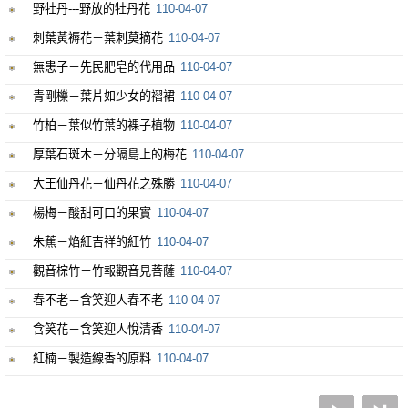
野牡丹---野放的牡丹花
110-04-07
刺葉黃褥花－葉刺莫摘花
110-04-07
無患子－先民肥皂的代用品
110-04-07
青剛櫟－葉片如少女的褶裙
110-04-07
竹柏－葉似竹葉的裸子植物
110-04-07
厚葉石斑木－分隔島上的梅花
110-04-07
大王仙丹花－仙丹花之殊勝
110-04-07
楊梅－酸甜可口的果實
110-04-07
朱蕉－焰紅吉祥的紅竹
110-04-07
觀音棕竹－竹報觀音見菩薩
110-04-07
春不老－含笑迎人春不老
110-04-07
含笑花－含笑迎人悅清香
110-04-07
紅楠－製造線香的原料
110-04-07