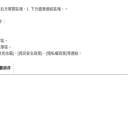
3. 右方導覽區塊、1. 下方選單連結區塊、。
下：
容區。
選單區。
意見信箱]、[資訊安全政策]、[隱私權政策]等連結。
劃排序