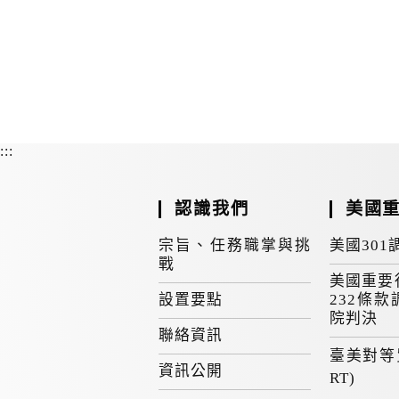
:::
認識我們
美國
宗旨、任務職掌與挑
美國301
戰
美國重要
設置要點
232條款
院判決
聯絡資訊
臺美對等
資訊公開
RT)