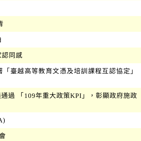
日
期
起
青
日
由
家認同感
簽署「臺越高等教育文憑及培訓課程互認協定」
議通過 「109年重大政策KPI」，彰顯政府施政
)
會