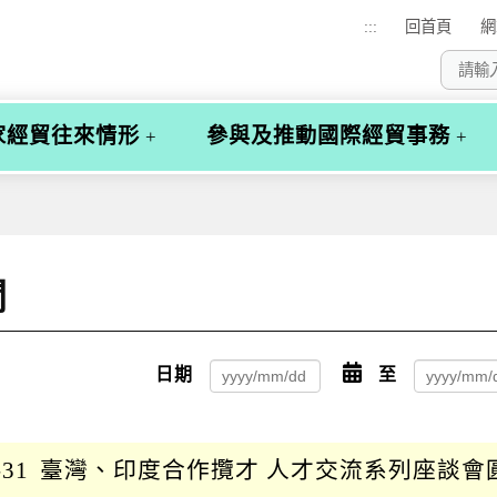
:::
回首頁
網
家經貿往來情形
參與及推動國際經貿事務
聞
日期
點
至
擊
選
-31
臺灣、印度合作攬才 人才交流系列座談會
擇