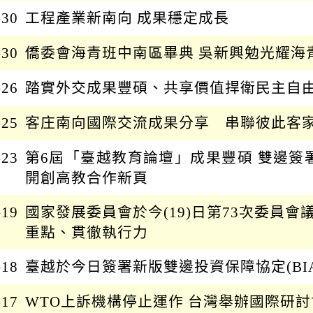
日
-30
工程產業新南向 成果穩定成長
期
起
-30
僑委會海青班中南區畢典 吳新興勉光耀海
日
-26
踏實外交成果豐碩、共享價值捍衛民主自
-25
客庄南向國際交流成果分享 串聯彼此客
-23
第6屆「臺越教育論壇」成果豐碩 雙邊
開創高教合作新頁
-19
國家發展委員會於今(19)日第73次委員會
重點、貫徹執行力
-18
臺越於今日簽署新版雙邊投資保障協定(BIA
-17
WTO上訴機構停止運作 台灣舉辦國際研討