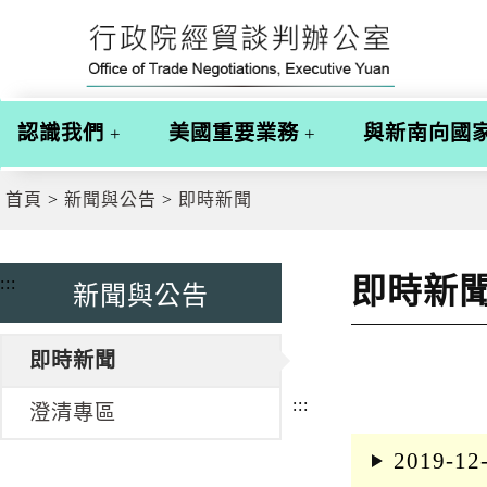
跳
跳
到
到
主
主
要
要
內
內
認識我們
美國重要業務
與新南向國
容
容
區
區
塊
塊
首頁
新聞與公告
即時新聞
G
o
T
o
即時新
:::
新聞與公告
C
e
n
t
即時新聞
e
r
:::
澄清專區
b
l
o
2019-12
c