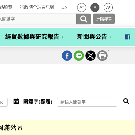
站導覽
行政院全球資訊網
EN
經貿數據與研究報告
新聞與公告
行
政
院
經
貿
談
判
辦
公
室
點
關鍵字(標題)
搜
粉
絲
擊
尋
團
選
圓滿落幕
擇