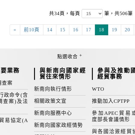
共34頁，
每頁
筆，共506筆
«
前10頁
14
15
16
17
18
19
20
重要業務
與新南向國家經
參與及推動
貿往來情形
經貿事務
調查案
新南向執行情形
WTO
行政命令(含
相關政策文宣
推動加入CPTPP
調查案)及法
新南向服務中心
參加APEC貿易
度部長會議情形
貿易協定(A
新南向國家政經情勢
與各國洽簽經貿