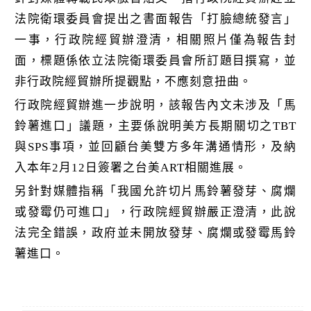
k
法院衛環委員會提出之書面報告「打臉總統發言」
一事，行政院經貿辦澄清，相關照片僅為報告封
面，標題係依立法院衛環委員會所訂題目撰寫，並
非行政院經貿辦所提觀點，不應刻意扭曲。
行政院經貿辦進一步說明，該報告內文未涉及「馬
鈴薯進口」議題，主要係說明美方長期關切之TBT
與SPS事項，並回顧台美雙方多年溝通情形，及納
入本年2月12日簽署之台美ART相關進展。
另針對媒體指稱「我國允許切片馬鈴薯發芽、腐爛
或發霉仍可進口」，行政院經貿辦嚴正澄清，此說
法完全錯誤，政府並未開放發芽、腐爛或發霉馬鈴
薯進口。