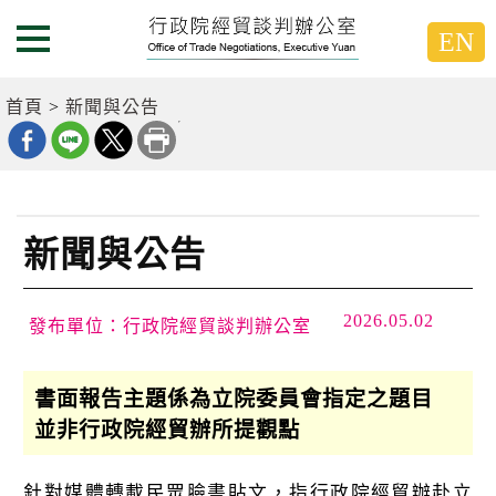
跳
跳
EN
到
到
選單按鈕
主
主
要
要
首頁
新聞與公告
內
內
容
容
區
區
塊
塊
G
o
新聞與公告
T
o
C
e
2026.05.02
發布單位：行政院經貿談判辦公室
n
t
e
書面報告主題係為立院委員會指定之題目
r
b
並非行政院經貿辦所提觀點
l
o
c
針對媒體轉載民眾臉書貼文，指行政院經貿辦赴立