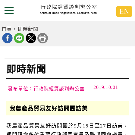
跳
跳
EN
到
到
選單按鈕
主
主
要
要
首頁
即時新聞
內
內
容
容
區
區
塊
塊
G
o
即時新聞
T
o
C
e
2019.10.01
發布單位：行政院經貿談判辦公室
n
t
e
我農產品貿易友好訪問團訪美
r
b
l
o
我農產品貿易友好訪問團於9月15日至27日訪美，
c
期間拜會多位重要行政部門官員及聯邦國會議員，