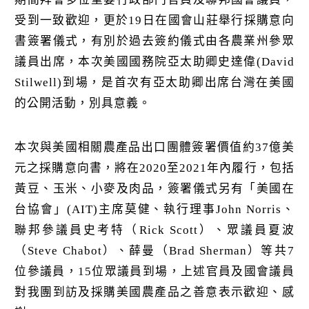
k
受到一致歡迎，更於19日在國會山莊舉行採購意向
書簽署儀式，有別於過去簽約儀式由各農業州參眾
議員出席，本次美國國務院亞太助卿史達偉(David
Stilwell)到場，是首次有亞太助卿出席台灣在美國
的公開活動，別具意義。
本次與美國相關農產品出口團體簽署價值約37億美
元之採購意向書，將在2020至2021年內履行，包括
黃豆、玉米、小麥及肉品，簽署儀式另有「美國在
台協會」(AIT)主席莫健、執行理事John Norris、
聯邦參議員史考特（Rick Scott）、眾議員夏波
（Steve Chabot）、薛曼（Brad Sherman）等共7
位參議員，15位眾議員到場，上述官員及國會議員
對我團到訪及採購美國農產品之善意表示歡迎、感