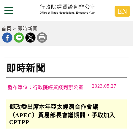
跳
跳
EN
到
到
選單按鈕
主
主
要
要
首頁
即時新聞
內
內
容
容
區
區
塊
塊
G
o
即時新聞
T
o
C
e
2023.05.27
發布單位：行政院經貿談判辦公室
n
t
e
鄧政委出席本年亞太經濟合作會議
r
b
（APEC）貿易部長會議期間，爭取加入
l
CPTPP
o
c