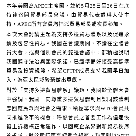
k
本年美國為APEC主席國，並於5月25日至26日在底
特律召開貿易部長會議，由貿易代表戴琪大使主
持，APEC所有會員均指派貿易部長或次長參加。
本次大會討論主題為支持多邊貿易體系以及促進永
續及包容性貿易。我國在會議期間，不論在全體會
員大會，或與個別會員的雙邊會議中，都積極說明
我國遵守法治與國際承諾，已經準備好接受高標準
貿易及投資規範，希望CPTPP成員支持我國早日加
入，為亞太區域繁榮做出貢獻。
對於「支持多邊貿易體系」議題，我國於全體大會
中強調，我國一向尊重多邊貿易體制且認同該體制
應回應民眾與社會之需求，積極尋求與WTO會員共
同推進改革的機會，呼籲會員之首要工作為儘速恢
復上訴機構正常運作，以回應企業界對新貿易秩序
的訴求。對於履行更高標準之規範，我國則以WTO