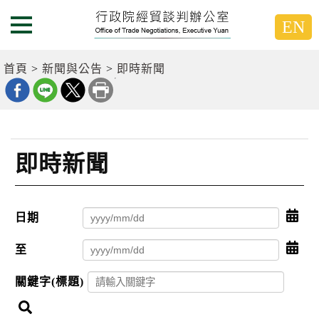
跳
跳
EN
到
到
選單按鈕
主
主
要
要
首頁
新聞與公告
即時新聞
內
內
容
容
區
區
塊
塊
G
o
即時新聞
T
o
C
e
日期
點
n
t
擊
e
至
點
選
r
擊
b
擇
關鍵字(標題)
l
選
o
日
c
搜
擇
期