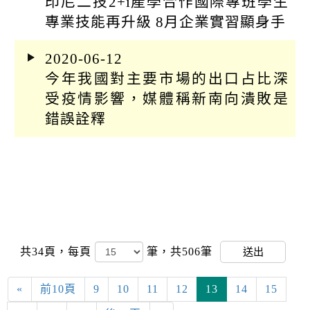
印尼二技2+i產學合作國際專班學生
專業技能再升級 8月企業實習顯身手
2020-06-12
今年我國對主要市場的出口占比深
受疫情影響，媒體稱新南向潰敗是
錯誤詮釋
共34頁，
每頁
筆，共506筆
送出
«
前10頁
9
10
11
12
13
14
15