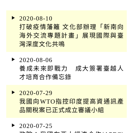
k
尋
日
起
期
日
2020-08-10
起
打破疫情藩籬 文化部辦理「新南向
日
海外交流專題計畫」展現國際與臺
灣深度文化共鳴
2020-08-06
養成未來即戰力 成大簽署臺越人
才培育合作備忘錄
2020-07-29
我國向WTO指控印度提高資通訊產
品關稅案已正式成立審議小組
2020-07-25