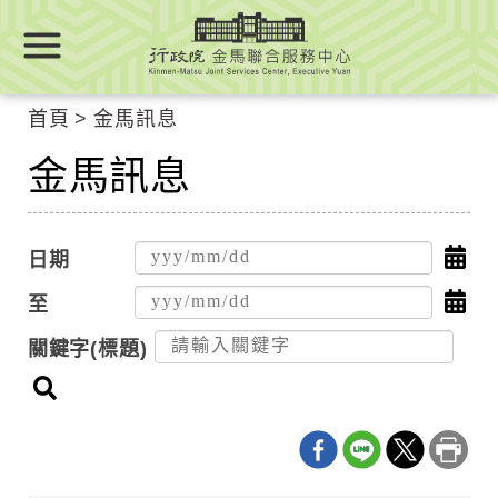
跳
跳
到
到
主
主
要
要
首頁
金馬訊息
內
內
容
金馬訊息
容
區
區
塊
塊
Go
點
日期
To
Center
擊
點
至
block
選
擊
關鍵字(標題)
擇
選
搜
日
擇
尋
期
日
起
期