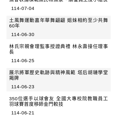
114-07-04
土風舞運動嘉年華舞翩翩 姐妹相約至少共舞
60年
114-06-30
林氏宗親會理監事授證典禮 林永壽接任理事
長
114-06-25
展示將軍歷史軌跡與精神風範 塔后胡璉學堂
揭牌
114-06-23
350位選手以球會友 全國大專校院教職員工
羽球賽首度移師金門較技
114-06-21