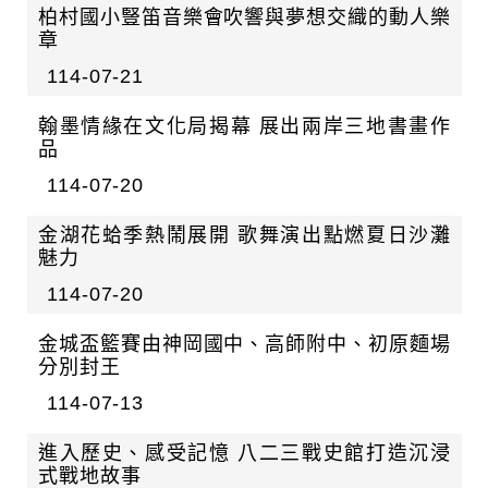
日
迄
柏村國小豎笛音樂會吹響與夢想交織的動人樂
章
日
114-07-21
翰墨情緣在文化局揭幕 展出兩岸三地書畫作
品
114-07-20
金湖花蛤季熱鬧展開 歌舞演出點燃夏日沙灘
魅力
114-07-20
金城盃籃賽由神岡國中、高師附中、初原麵場
分別封王
114-07-13
進入歷史、感受記憶 八二三戰史館打造沉浸
式戰地故事