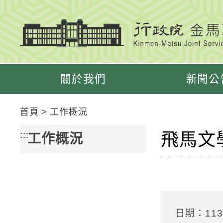
跳
跳
到
到
主
主
要
要
內
內
容
容
關於我們
新聞公
區
區
塊
塊
Go
首頁
工作概況
To
Center
飛馬文
:::
工作概況
block
日期：113/