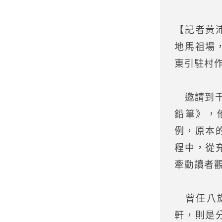
【記者黃
地馬祖場
東引駐村
邀請到千
鉛筆》，
例，原本
程中，從
牽動讀者
曾任八旗
軒，則是