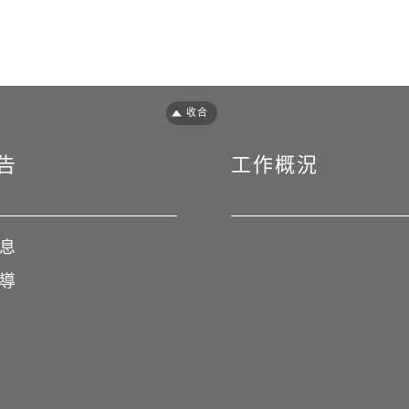
closeFooter
告
工作概況
息
導