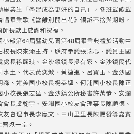
勵畢業生「學習成為更好的自己」，各班載歌載
齊唱畢業歌《當離別開出花》傾訴不捨與期盼，
向師長獻上感謝和祝福。
國小部第64屆暨幼兒園第48屆畢業典禮於活動中
由校長陳來添主持，縣府參議張瑞心、議員王國
處處長孫麗琪、金沙鎮鎮長吳有家、金沙鎮民代
周水土、代表黃奕焮、蔡連進、呂寶玉、金沙國
明森、述美國小校長楊恭墉、何浦國小校長陳正
國小校長張志猛、金沙鎮公所秘書許萬恭、安瀾
會會長盧翰宇、安瀾國小校友會理事長陳順德、
校友會理事長李應文、三山里里長陳賜發等嘉賓
生齊聚一堂。