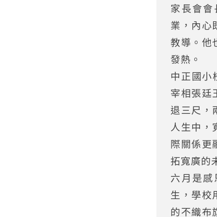
家長會會
業，內心
教導。他
發熱。
中正國小
宰相張廷
退三尺，
人生中，
際關係更
拓寬廣的
六月是感
生，學校
的不織布