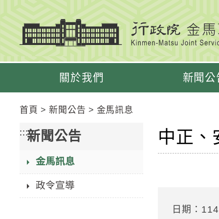
跳
跳
到
到
主
主
要
要
內
內
容
容
關於我們
新聞公
區
區
塊
塊
Go
首頁
新聞公告
金馬訊息
To
Center
中正、
:::
新聞公告
block
金馬訊息
政令宣導
日期：114/