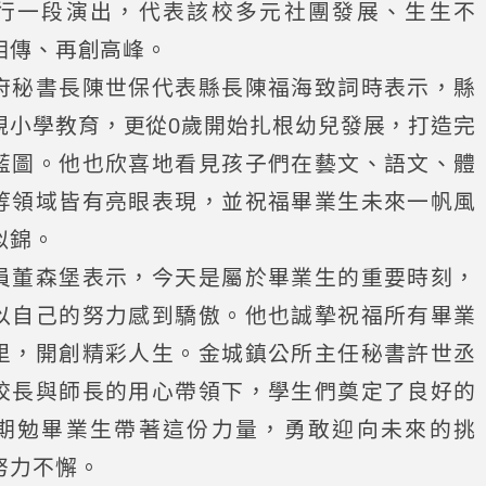
行一段演出，代表該校多元社團發展、生生不
相傳、再創高峰。
府秘書長陳世保代表縣長陳福海致詞時表示，縣
視小學教育，更從0歲開始扎根幼兒發展，打造完
藍圖。他也欣喜地看見孩子們在藝文、語文、體
等領域皆有亮眼表現，並祝福畢業生未來一帆風
似錦。
員董森堡表示，今天是屬於畢業生的重要時刻，
以自己的努力感到驕傲。他也誠摯祝福所有畢業
里，開創精彩人生。金城鎮公所主任秘書許世丞
校長與師長的用心帶領下，學生們奠定了良好的
期勉畢業生帶著這份力量，勇敢迎向未來的挑
努力不懈。