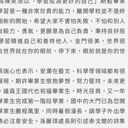
長陳來添以「學習成為更好的自己」期勉畢業
學習是一種非常珍貴的能力，離開學校並不是終
個新的開始，希望大家不害怕失敗，不怕和別人
有毅力、勇氣，更願意為自己負責，秉持良好態
學習精進自己和善待他人。金門很美，世界很
去世界就在你的眼前，停下來，眼前就是你的世
張瑞心也表示，安瀾在藝文、科學等領域都有很
展現，期許畢業生懷抱夢想，努力堅持，未來更
。議員王國代也祝福畢業生，時光荏苒，又一年
畢業生完成第一階段學業，國中的大門已為您開
畢業生鵬程萬里，同時暑假漫長，請學子外出學
務必注意安全。孫麗琪處長則引述泰戈爾的詩集