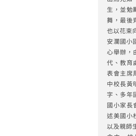
生，並勉
舞，最後
也以花束
安瀾國小
心舉辦，
代、教育
表會主席
中校長黃
字、多年
國小家長
述美國小
以及親師