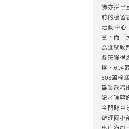
飾亦拼出
前的櫥窗
活動中心
意。而「
為匯聚教
各班獲得縣
榕、604
608蕭
畢業歌唱
記者陳麗
金門縣金
辦理國小
出席宛如