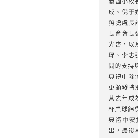
義國小校
成、倪于
務處處長
長會會長
光杏，以
瑋、李志
間的支持
典禮中除
更頒發特
其去年成
杯桌球錦
典禮中安
出，最後