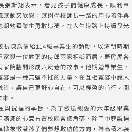
長張斯翔表示，看見孩子們健康成長、順利畢
既感動又欣慰，感謝學校師長一路的用心陪伴與
也期勉畢業生勇敢追夢，在人生道路上持續發光
校長陳為信給114級畢業生的勉勵，以清朝時期
玉家與一位姓葉的侍郎兩家相鄰而居，蓋房屋各
兩家院牆間形成六尺巷的故事。他期勉畢業生，
寬容是一種無堅不摧的力量。在互相寬容中讓人
融洽，讓自己更舒心自在，可以輕盈的前行，開
未來。
恩與祝福的季節，為了歡送親愛的六年級畢業
用滿滿的心意布置校園各個角落，除了中庭飄揚
旗幟象徵著孩子們夢想啟航的方向，樂高積木裝