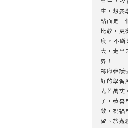
會中，校
生，想要
點而是一
比較，更
度，不斷
大，走出
界！
縣府參議
好的學習
光芒萬丈
了，恭喜
敞，祝福
習、旅遊