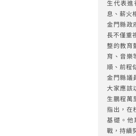
生代表進
息、薪火
金門縣政
長不僅重
整的教育
育、音樂
順、前程
金門縣議
大家應該
生鵬程萬
指出，在
基礎。他
戰，持續