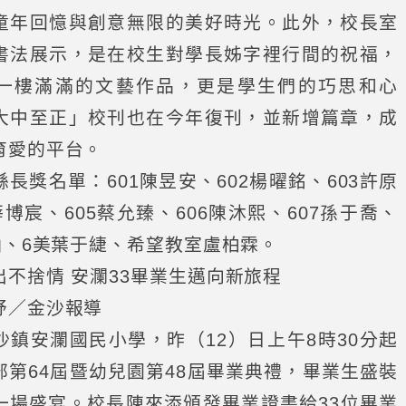
童年回憶與創意無限的美好時光。此外，校長室
書法展示，是在校生對學長姊字裡行間的祝福，
一樓滿滿的文藝作品，更是學生們的巧思和心
大中至正」校刊也在今年復刊，並新增篇章，成
育愛的平台。
長獎名單：601陳昱安、602楊曜銘、603許原
薛博宸、605蔡允臻、606陳沐熙、607孫于喬、
梓涵、6美葉于緁、希望教室盧柏霖。
出不捨情 安瀾33畢業生邁向新旅程
妤／金沙報導
沙鎮安瀾國民小學，昨（12）日上午8時30分起
部第64屆暨幼兒園第48屆畢業典禮，畢業生盛裝
一場盛宴。校長陳來添頒發畢業證書給33位畢業