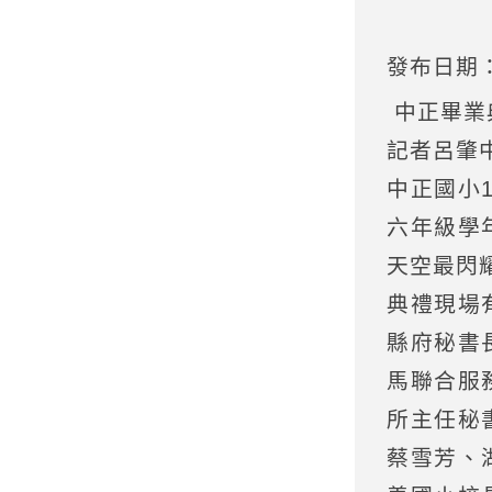
發布日期：2
中正畢業
記者呂肇
中正國小1
六年級學
天空最閃
典禮現場
縣府秘書
馬聯合服
所主任秘
蔡雪芳、