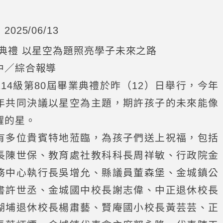
025/06/13
典禮 以星空為題照亮學子未來之路
中／綜合報導
14級第80屆畢業典禮於昨（12）日舉行，今年
年共同決議以星空為主題，期許孩子的未來能像
耀的星。
有多位貴賓特地蒞臨，為孩子們送上祝福，包括
長陳世保、教育處社教科科長周祥敏、行政院金
務中心執行長吳增允、縣議員董森堡、金城鎮公
書許世丞、金城國中校長謝志偉、中正退休校長
湖埔退休校長楊肅藝、賢庵國小校長黃芸芸、正