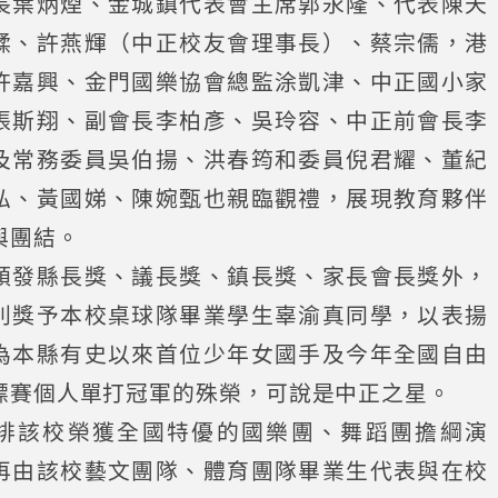
長葉炳煙、金城鎮代表會主席郭永隆、代表陳天
媃、許燕輝（中正校友會理事長）、蔡宗儒，港
許嘉興、金門國樂協會總監涂凱津、中正國小家
張斯翔、副會長李柏彥、吳玲容、中正前會長李
及常務委員吳伯揚、洪春筠和委員倪君耀、董紀
弘、黃國娣、陳婉甄也親臨觀禮，展現教育夥伴
與團結。
頒發縣長獎、議長獎、鎮長獎、家長會長獎外，
別獎予本校桌球隊畢業學生辜渝真同學，以表揚
為本縣有史以來首位少年女國手及今年全國自由
標賽個人單打冠軍的殊榮，可說是中正之星。
排該校榮獲全國特優的國樂團、舞蹈團擔綱演
再由該校藝文團隊、體育團隊畢業生代表與在校