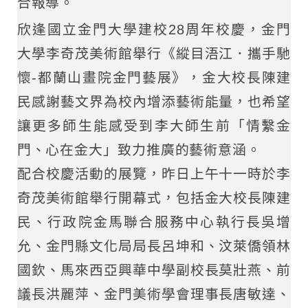
合報導。
欣逢國立金門大學建校28周年校慶，金門
大學李奇茂美術館舉行《縱目浯江．攜手馳
懷-都蘭山畫院金門藝展》，金大校長陳建
民感謝藝文界為校內增添藝術能量，也希望
讓更多師生能感受到李大師生前「情繫金
門、心在金大」致力推廣的藝術意涵。
配合校慶活動的展覽，昨日上午十一時於李
奇茂美術館舉行開幕式，包括金大校長陳建
民、行政院金馬聯合服務中心執行長吳增
允、金門縣文化局局長呂坤和、汶萊僑領林
國欽、馬來西亞興華中學副校長莫壯燕、前
議長洪麗萍、金門美術學會理事長唐敏達、