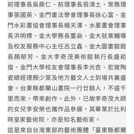
前理事長吳鼎仁、前理事長翁清土、常務理
事張國英、金門書法學會理事長徐心富、金
門水彩畫協會理事長楊天澤、水墨畫會理事
長洪明標、金大學務長董燊、金大就業輔導
及校友服務中心主任呂立鑫、金大圖書館館
長顏郁芳、金大李奇茂美術館執行長盛崧
俊、金門大學校友會理事長李光杏、宏玻陶
瓷總經理顏少棠及地方藝文人士到場共襄盛
會。台東縣都蘭山畫院一行廿餘人，不遠千
里而來，帶來創作。此外，已故李奇茂大師
的女兒李安榮也攜作品參展，其畢業於比利
時皇家藝術院，亦是知名藝術家。
這是來自台灣東部的藝術團體「臺東縣都蘭