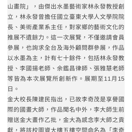
山畫院」，由傑出水墨藝術家林永發教授創
立，林永發曾擔任國立臺東大學人文學院院
長、美術產業系主任，對家鄉的藝術文化的
推展不遺餘力。這一次展覽，不僅邀請會員
參展，也詢求全台及海外顧問群參展，作品
以水墨為主，計有七十餘件，包括林永發教
授、李國揚老師、余鑑昌律師、張雅慧老師
等皆為本次展覽所創新作。展期至11月15
日。
金大校長陳建民指出，已故李奇茂是享譽國
際的國畫大師，作品聞名中外，李大師生前
贈送金大畫作乙批，金大為感念李大師之貢
獻，將該校圖資大樓五樓空間命名為「李奇