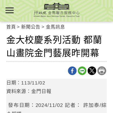
跳
跳
到
到
主
主
要
要
首頁
新聞公告
金馬訊息
內
內
容
金大校慶系列活動 都蘭
容
區
區
塊
山畫院金門藝展昨開幕
塊
Go
To
Center
block
日期：113/11/02
資料來源：金門日報
發布日期：2024/11/02 記者： 許加泰/綜