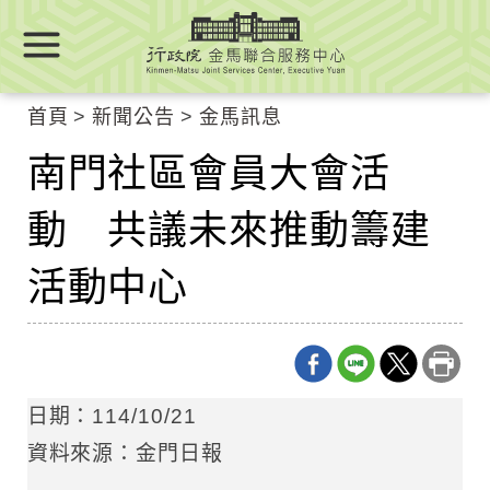
跳
跳
到
到
主
主
要
要
首頁
新聞公告
金馬訊息
內
內
容
南門社區會員大會活
容
區
區
塊
動 共議未來推動籌建
塊
Go
To
活動中心
Center
block
日期：114/10/21
資料來源：金門日報