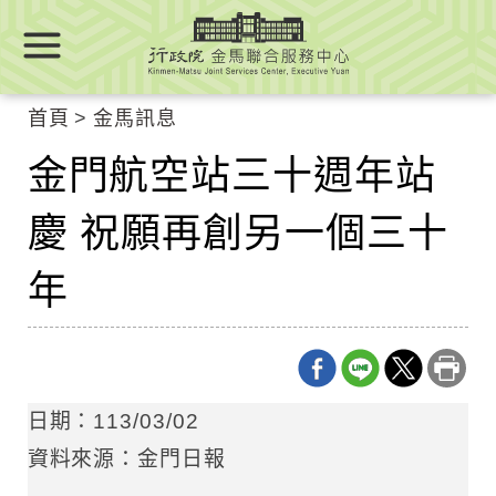
跳
跳
到
到
主
主
要
要
首頁
金馬訊息
內
內
容
金門航空站三十週年站
容
區
區
塊
慶 祝願再創另一個三十
塊
Go
To
年
Center
block
日期：113/03/02
資料來源：金門日報