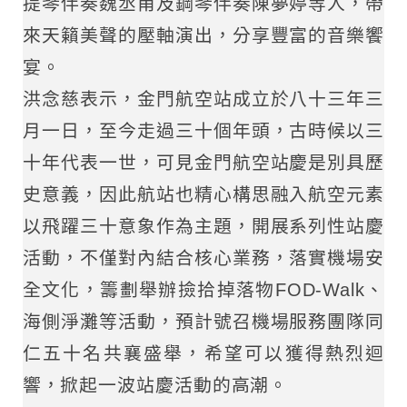
提琴伴奏魏丞甫及鋼琴伴奏陳夢婷等人，帶
來天籟美聲的壓軸演出，分享豐富的音樂饗
宴。
洪念慈表示，金門航空站成立於八十三年三
月一日，至今走過三十個年頭，古時候以三
十年代表一世，可見金門航空站慶是別具歷
史意義，因此航站也精心構思融入航空元素
以飛躍三十意象作為主題，開展系列性站慶
活動，不僅對內結合核心業務，落實機場安
全文化，籌劃舉辦撿拾掉落物FOD-Walk、
海側淨灘等活動，預計號召機場服務團隊同
仁五十名共襄盛舉，希望可以獲得熱烈迴
響，掀起一波站慶活動的高潮。