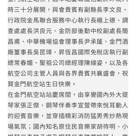
時三十分展開，與會貴賓有副縣長李文良、
行政院金馬聯合服務中心執行長楊上德、調
查處處長洪良元、金防部後勤中校副處長簡
昌甫、中華機場協會理事長尹承蓬、金門酒
廠董事長吳昆璋、昇恆昌國際免稅店執行副
總常春媚、聖祖公司總經理陳緣姿，以及各
航空公司主管人員與各界貴賓共襄盛會，祝
賀金門航空站生日快樂。
在金門航空站站慶席間，由享譽國內外大提
琴家張正傑、鋼琴伴奏李宣萱帶來悅耳動人
的迎賓音樂，並穿插精彩消防猛男秀炒熱現
場氣氛；國內知名原住民音樂家胡待明、小