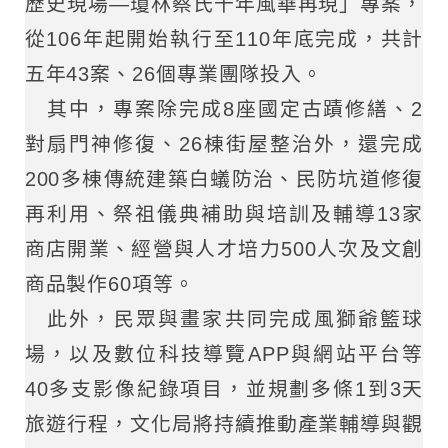
歷史現場—瓊林蔡氏千年風華再現」專案，
從106年起開始執行至110年底完成，共計
五年43案、26個專業團隊投入。
其中，專案除完成8座國定古蹟修繕、2
對扇門神修復、26棟街屋整治外，還完成
200多棟傳統建築白蟻防治、民防坑道修復
再利用、祭祖儀典補助與培訓及輔導13家
商店開業、經營與人才培力500人次及文創
商品製作60項等。
此外，民眾與畫家共同完成風獅爺籃球
場，以及數位科技導覽APP與網站平台等
40多支影像紀錄項目，並規劃多條1到3天
旅遊行程，文化局將持續推動產業輔導與觀