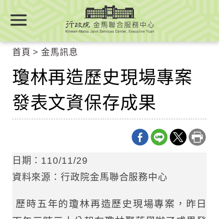
跳
跳
到
到
主
主
要
要
首頁
金馬訊息
內
內
容
瓊林再造歷史現場專案
容
區
區
塊
發表文資保存成果
塊
Go
To
Center
block
日期：110/11/29
資料來源：行政院金馬聯合服務中心
歷時五年的瓊林再造歷史現場專案，昨日