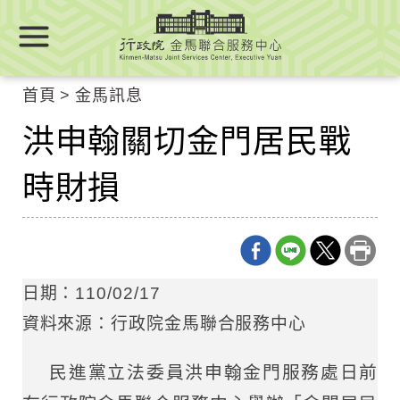
跳
跳
到
到
主
主
要
要
首頁
金馬訊息
內
內
容
洪申翰關切金門居民戰
容
區
區
塊
時財損
塊
Go
To
Center
block
日期：110/02/17
資料來源：行政院金馬聯合服務中心
民進黨立法委員洪申翰金門服務處日前