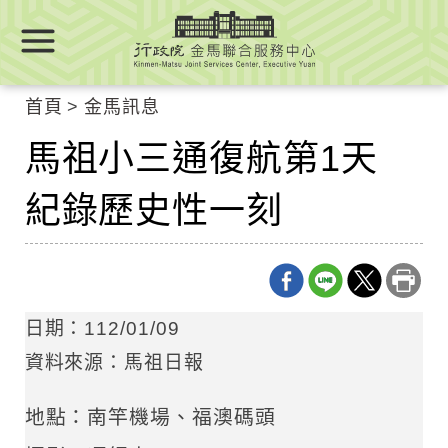
跳
跳
到
到
主
主
要
要
首頁
金馬訊息
內
內
容
馬祖小三通復航第1天
容
區
區
塊
紀錄歷史性一刻
塊
Go
To
Center
block
日期：112/01/09
資料來源：馬祖日報
地點：南竿機場、福澳碼頭