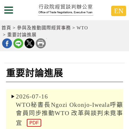
跳
跳
EN
到
到
選單按鈕
主
主
要
要
首頁
參與及推動國際經貿事務
WTO
內
內
重要討論進展
容
容
區
區
塊
塊
G
o
T
重要討論進展
o
C
e
n
t
2026-07-16
e
WTO秘書長Ngozi Okonjo-Iweala呼籲
r
b
會員同步推動WTO 改革與談判未竟事
l
o
宜
PDF
c