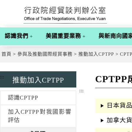
跳
跳
到
到
主
主
要
要
內
內
認識我們
美國重要業務
與新南向國
容
容
區
區
塊
塊
首頁
參與及推動國際經貿事務
推動加入CPTPP
CPT
G
o
T
o
CPTP
:::
推動加入CPTPP
C
e
:::
n
t
認識CPTPP
e
日本貨
r
加入CPTPP對我國影響
b
l
加拿大
評估
o
c