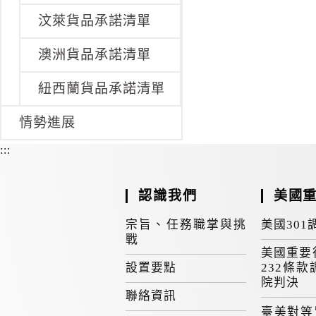
汶萊貨品承諾清單
澳洲貨品承諾清單
紐西蘭貨品承諾清單
情勢進展
:::
認識我們
美國
宗旨、任務職掌與挑
美國301
戰
美國重要
設置要點
232條款
院判決
聯絡資訊
臺美對等