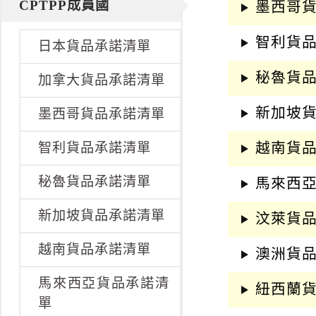
k
CPTPP成員國
墨西哥
智利貨
日本貨品承諾清單
秘魯貨
加拿大貨品承諾清單
新加坡
墨西哥貨品承諾清單
越南貨
智利貨品承諾清單
秘魯貨品承諾清單
馬來西
新加坡貨品承諾清單
汶萊貨
越南貨品承諾清單
澳洲貨
馬來西亞貨品承諾清
紐西蘭
單