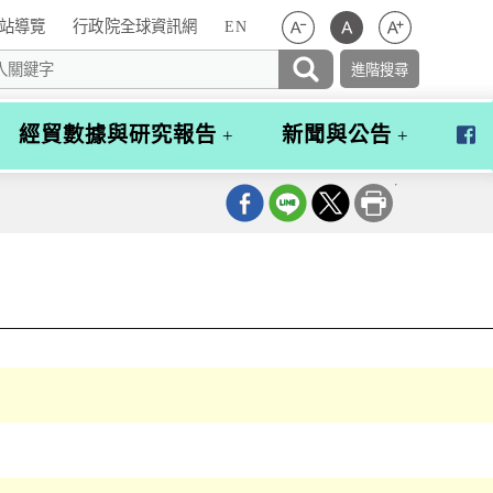
站導覽
行政院全球資訊網
EN
經貿數據與研究報告
新聞與公告
行
政
院
經
貿
談
判
辦
公
室
粉
絲
團