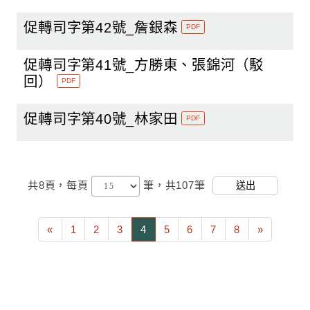
促轉司字第42號_詹銀森
PDF
促轉司字第41號_方勝東、張錦河（駁
回）
PDF
促轉司字第40號_林家田
PDF
共8頁，
每頁
筆，共107筆
送出
«
1
2
3
4
5
6
7
8
»