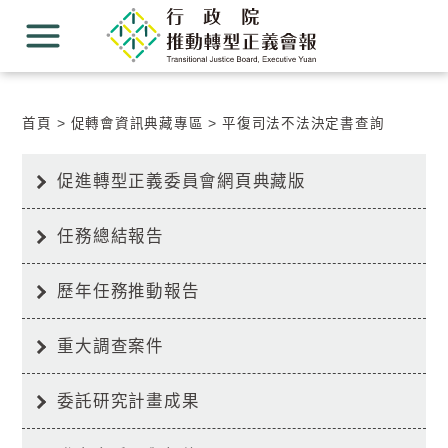
跳
跳
到
到
主
主
要
要
內
內
容
容
首頁
促轉會資訊典藏專區
平復司法不法決定書查詢
區
區
塊
塊
Go
促進轉型正義委員會網頁典藏版
To
Center
block
任務總結報告
歷年任務推動報告
重大調查案件
委託研究計畫成果