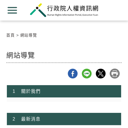
跳
跳
到
到
主
主
要
要
內
內
容
容
首頁
網站導覽
區
區
塊
塊
Go
網站導覽
To
Center
block
關於我們
最新消息