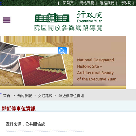
:::
:::
回首頁
網站導覽
聯絡我們
行政院
:::
>
>
>
首頁
預約參觀
交通路線
鄰近停車位資訊
鄰近停車位資訊
資料來源：公共關係處