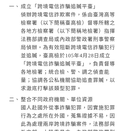
k
成立「跨境電信詐騙追贓平臺」
偵辦跨境電信詐欺案件，係由臺灣高等
檢察署（以下簡稱臺高檢）督導所轄之
各地方檢察署（以下簡稱地檢署）指揮
法務部調查局或內政部警政署刑事警察
局偵辦。為有效阻斷跨境電信詐騙犯行
並追贓，臺高檢於105年4月28日成立
「跨境電信詐騙追贓平臺」，負責督導
各地檢署；統合檢、警、調之偵查能
量；協調各公私機關協助追查罪贓，以
求澈底打擊該類型犯罪。
整合不同政府機關、單位資源
國人赴國外從事詐騙犯罪，因實施犯罪
行為之處所在外國，蒐集證據不易，因
此為處理兩岸跨境詐騙案件，法務部與