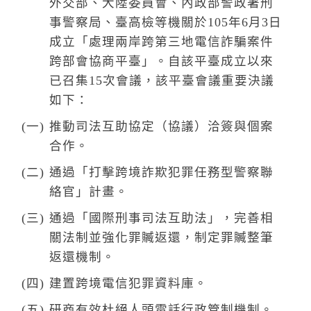
外交部、大陸委員會、內政部警政署刑
事警察局、臺高檢等機關於105年6月3日
成立「處理兩岸跨第三地電信詐騙案件
跨部會協商平臺」。自該平臺成立以來
已召集15次會議，該平臺會議重要決議
如下：
推動司法互助協定（協議）洽簽與個案
合作。
通過「打擊跨境詐欺犯罪任務型警察聯
絡官」計畫。
通過「國際刑事司法互助法」，完善相
關法制並強化罪贓返還，制定罪贓整筆
返還機制。
建置跨境電信犯罪資料庫。
研商有效杜絕人頭電話行政管制機制。