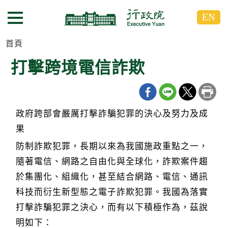
跳
跳
EN
到
到
選單按鈕
主
主
要
要
首頁
內
內
打擊跨境電信詐欺
容
容
區
區
塊
塊
G
o
政府跨部會嚴厲打擊詐騙犯罪的決心及努力及成
T
果
o
C
防制詐欺犯罪，長期以來為我國施政重點之一，
e
n
隨著電信、網路之自由化與全球化，詐欺案件趨
t
e
於集團化、組織化，甚至結合網路、電信、通訊
r
科技而衍生新型態之電子詐欺犯罪。我國為落實
b
l
打擊詐騙犯罪之決心，而有以下積極作為，茲說
o
c
明如下：