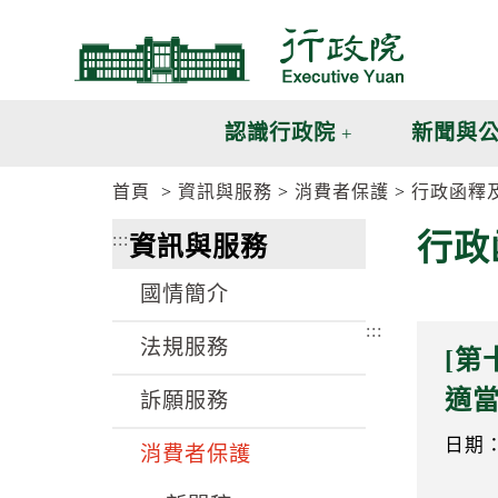
跳
跳
到
到
主
主
要
要
內
內
認識行政院
新聞與
容
容
區
區
首頁
資訊與服務
消費者保護
行政函釋
塊
塊
G
行政
:::
資訊與服務
o
T
o
國情簡介
C
e
:::
n
法規服務
[
t
e
適
訴願服務
r
b
l
日期：1
消費者保護
o
c