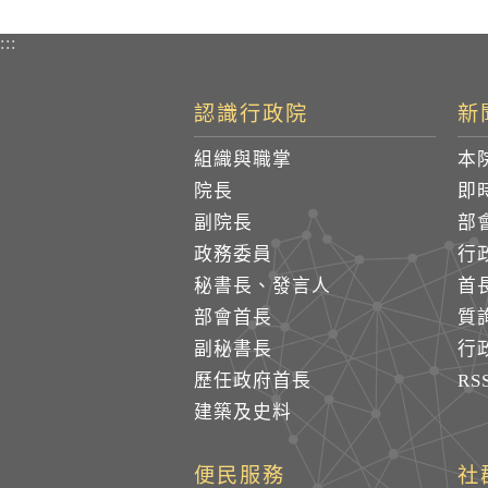
:::
認識行政院
新
組織與職掌
本
院長
即
副院長
部
政務委員
行
秘書長、發言人
首
部會首長
質
副秘書長
行
歷任政府首長
R
建築及史料
便民服務
社