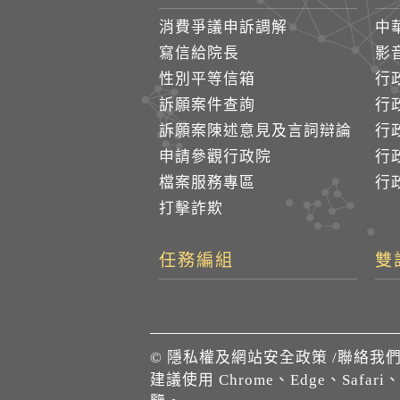
消費爭議申訴調解
中
寫信給院長
影
性別平等信箱
行
訴願案件查詢
行
訴願案陳述意見及言詞辯論
行
申請參觀行政院
行政
檔案服務專區
行政
打擊詐欺
任務編組
雙
©
隱私權及網站安全政策
/
聯絡我
建議使用 Chrome、Edge、Safari