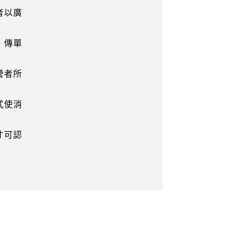
者以廣
、傳單
營者所
式使消
才可認