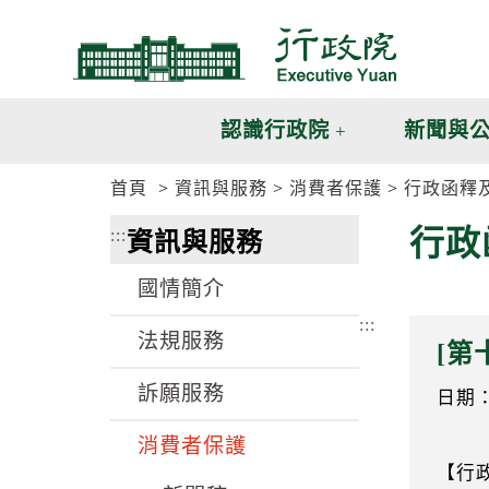
跳
跳
到
到
主
主
要
要
內
內
認識行政院
新聞與
容
容
區
區
首頁
資訊與服務
消費者保護
行政函釋
塊
塊
G
行政
:::
資訊與服務
o
T
o
國情簡介
C
e
:::
n
法規服務
[第
t
e
訴願服務
r
日期：1
b
l
消費者保護
o
【行
c