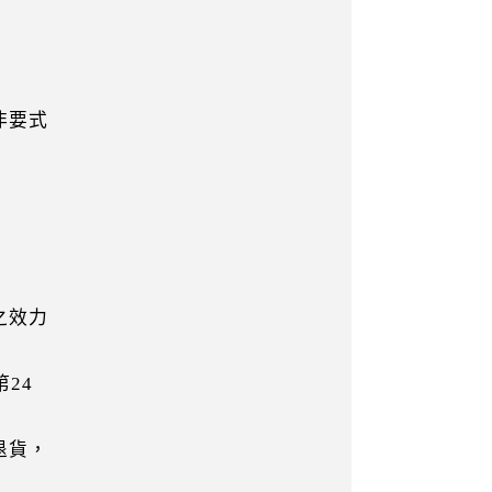
非要式
之效力
24
退貨，