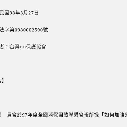
國98年3月27日
字第0980002590號
者：台灣○○保護協會
旨】
 貴會於97年度全國消保團體聯繫會報所提「如何加強