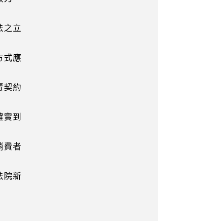
法之立
方式應
賣契約
確實到
消費者
法院新