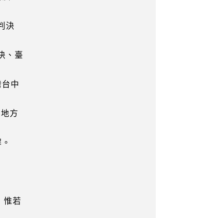
判決
決、臺
灣台中
地方
解。
，惟若