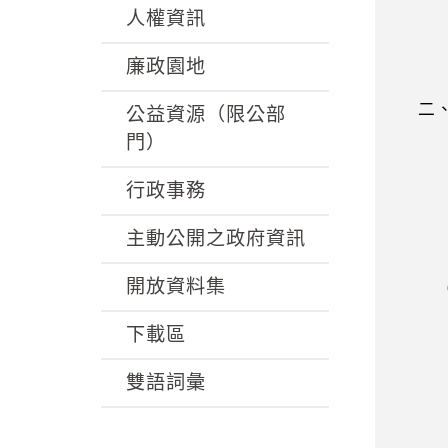
人權資訊
廉政園地
二、
公益資源（限公部
門）
說或
行政事務
主動公開之政府資訊
開放資料集
（一
下載區
，如
雙語詞彙
號民