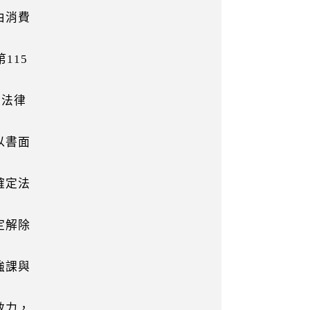
由消費
115
法律
以書面
確定法
定解除
強課與
效力，