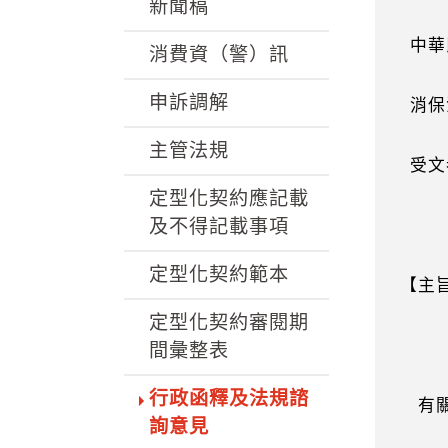
k
新聞稿
中華民
消費資（警）訊
申訴調解
消保法
主管法規
受文
定型化契約應記載
及不得記載事項
定型化契約範本
【主
定型化契約審閱期
間彙整表
行政函釋及法規諮
有關
詢意見