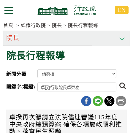
跳
跳
EN
到
到
選單按鈕
主
主
要
要
首頁
認識行政院
院長
院長行程報導
內
內
容
容
區
區
院長行程報導
塊
塊
G
o
T
新聞分類
o
C
搜
e
關鍵字(標題)
尋
n
t
e
r
b
卓揆再次籲請立法院儘速審議115年度
l
o
中央政府總預算案 確保各項施政順利推
c
動、落實民生照顧