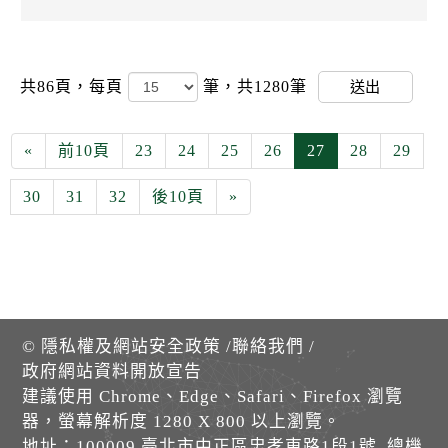
共86頁，
每頁
筆，共1280筆
送出
«
前10頁
23
24
25
26
27
28
29
30
31
32
後10頁
»
©
隱私權及網站安全政策
/
聯絡我們
/
政府網站資料開放宣告
建議使用 Chrome、Edge、Safari、Firefox 瀏覽
器，螢幕解析度 1280 X 800 以上瀏覽。
地址：100009 臺北市中正區忠孝東路1段1號 總機