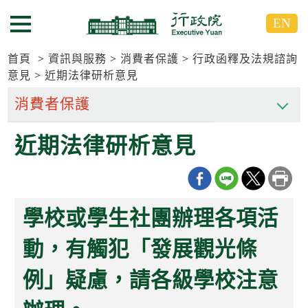
跳
跳
EN
到
到
選單按鈕
主
主
要
要
首頁
資訊與服務
消費者保護
行政函釋及法規諮詢
內
內
意見
近期法律研析意見
容
容
區
區
塊
塊
G
近期法律研析意見
o
T
o
C
e
n
學校或學生社團辦理各項活
t
e
動，有觸犯「發展觀光條
r
b
l
例」疑慮，請各級學校注意
o
c