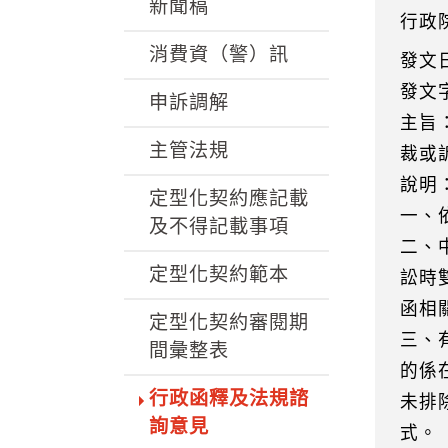
k
新聞稿
行政
消費資（警）訊
發文
發文字
申訴調解
主旨
主管法規
裁或
說明
定型化契約應記載
一、
及不得記載事項
二、
定型化契約範本
訟時
函相
定型化契約審閱期
三、
間彙整表
的係
行政函釋及法規諮
未排
詢意見
式