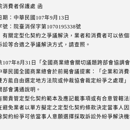
院消費者保護處 函
日期：中華民國107年9月13日
號：院臺消保字第1070195338號
：有關定型化契約之爭議解決，業者和消費者可以依個
訴訟等合適之爭議解決方式，請查照。
：
依107年8月31日「全國商業總會關切議題跨部會協調
中華民國全國商業總會於前揭會議提案：「企業和消費
雙方能自由選定地方法院或仲裁協會裁定紛爭之處理」
關部會溝通說明。
有關貴管定型化契約範本及應記載事項或有合意管轄法
在避免業者以單方擬定之定型化契約條款決定當事人因
除契約紛爭可依當事人意願選擇採取訴訟外紛爭解決機
。