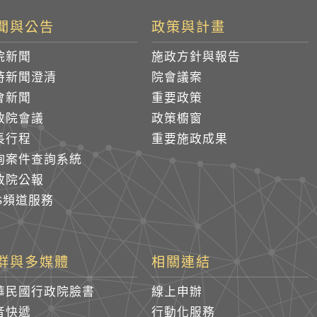
聞與公告
政策與計畫
院新聞
施政方針與報告
時新聞澄清
院會議案
會新聞
重要政策
政院會議
政策櫥窗
長行程
重要施政成果
詢案件查詢系統
政院公報
SS頻道服務
群與多媒體
相關連結
華民國行政院臉書
線上申辦
音快遞
行動化服務