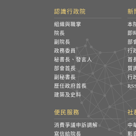
認識行政院
新
組織與職掌
本
院長
即
副院長
部
政務委員
行
秘書長、發言人
首
部會首長
質
副秘書長
行
歷任政府首長
R
建築及史料
便民服務
社
消費爭議申訴調解
中
寫信給院長
影