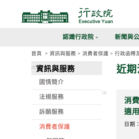
跳
跳
到
到
主
主
要
要
內
內
認識行政院
新聞與
容
容
區
區
首頁
資訊與服務
消費者保護
行政函釋
塊
塊
G
近期
:::
資訊與服務
o
T
o
國情簡介
C
e
:::
n
法規服務
消
t
e
適
訴願服務
r
b
l
日期：1
消費者保護
o
c