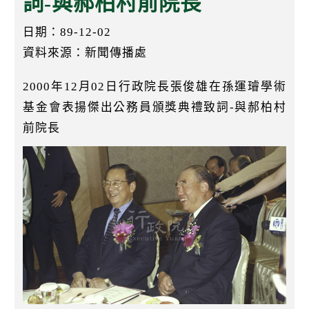
詞-與郝柏村前院長
k
日期：89-12-02
資料來源：新聞傳播處
2000年12月02日行政院長張俊雄在孫運璿學術
基金會表揚傑出公務員頒獎典禮致詞-與郝柏村
前院長