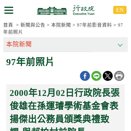
跳
跳
EN
到
到
選單按鈕
主
主
要
要
首頁
新聞與公告
本院新聞
97年前影音資料
97
內
內
年前照片
容
容
區
區
塊
塊
G
97年前照片
o
T
o
C
e
n
2000年12月02日行政院長張
t
e
俊雄在孫運璿學術基金會表
r
b
l
揚傑出公務員頒獎典禮致
o
c