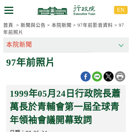
跳
跳
EN
到
到
選單按鈕
主
主
要
要
首頁
新聞與公告
本院新聞
97年前影音資料
97
內
內
年前照片
容
容
區
區
塊
塊
G
97年前照片
o
T
o
C
e
n
1999年05月24日行政院長蕭
t
e
萬長於青輔會第一屆全球青
r
b
l
年領袖會議開幕致詞
o
c