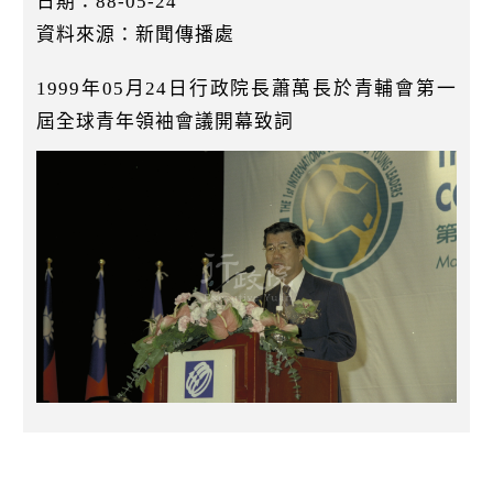
日期：88-05-24
k
資料來源：新聞傳播處
1999年05月24日行政院長蕭萬長於青輔會第一
屆全球青年領袖會議開幕致詞