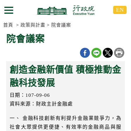
跳
跳
EN
到
到
選單按鈕
主
主
要
要
首頁
政策與計畫
院會議案
內
內
院會議案
容
容
區
區
塊
塊
G
o
創造金融新價值 積極推動金
T
o
C
融科技發展
e
n
日期：107-09-06
t
e
資料來源：財政主計金融處
r
b
l
一、 金融科技創新有利提升金融業競爭力，為
o
社會大眾提供更便捷、有效率的金融商品與服
c