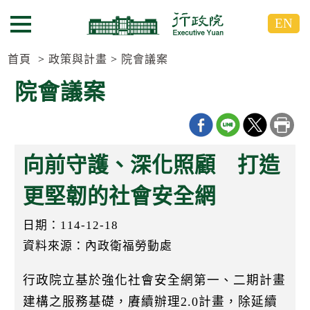
跳
跳
EN
到
到
選單按鈕
主
主
要
要
首頁
政策與計畫
院會議案
內
內
院會議案
容
容
區
區
塊
塊
G
o
向前守護、深化照顧 打造
T
o
C
更堅韌的社會安全網
e
n
日期：114-12-18
t
e
資料來源：內政衛福勞動處
r
b
l
行政院立基於強化社會安全網第一、二期計畫
o
c
建構之服務基礎，賡續辦理2.0計畫，除延續