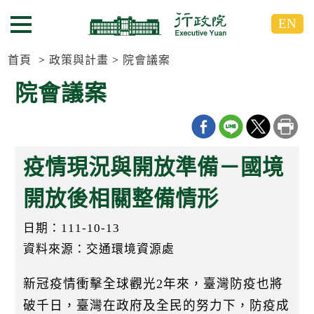
跳
跳
EN
到
到
選單按鈕
主
主
要
要
首頁
政策與計畫
院會議案
內
內
院會議案
容
容
區
區
塊
塊
G
o
疫情現況與開放準備－國境
T
o
C
開放後相關整備情形
e
n
日期：111-10-13
t
e
資料來源：交通環境資源處
r
b
l
新冠疫情衝擊全球觀光2年來，臺灣防疫也將
o
c
破千日，臺灣在政府及全民的努力下，防疫成