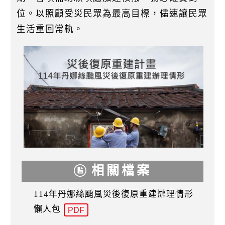
位。以照顧受災⺠眾為最高目標，儘速讓⺠眾
生活重回常軌。
相關檔案
114年丹娜絲颱風災後復原重建辦理情形
懶人包
PDF