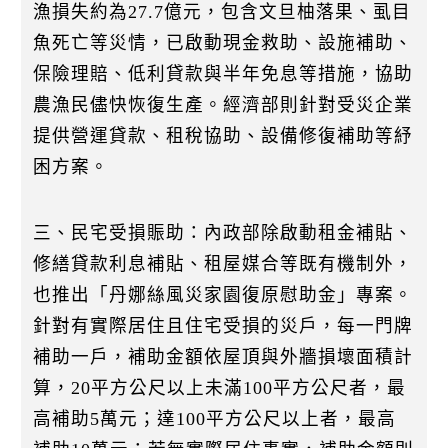
漁損失約為27.7億元，包含文旦柚落果、虱目
魚死亡等災情，已啟動現金救助、設施補助、
保險理賠、低利貸款與半年免息等措施，協助
農漁⺠儘快恢復生產。經濟部則針對受災企業
提供營運貸款、租稅協助、設備修復補助等紓
困方案。
三、⺠宅受損賑助：內政部除啟動租金補貼、
修繕貸款利息補貼、租屋媒合等既有機制外，
也推出「丹娜絲風災家園復原慰助金」專案。
針對有實際居住且住宅受損的災戶，每一門牌
補助一戶，補助金額依屋頂與外牆損壞面積計
算，20平方公尺以上未滿100平方公尺者，最
高補助5萬元；達100平方公尺以上者，最高