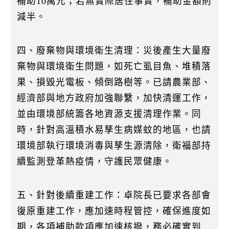
補助10萬元；若無實際居住事實，補助金額則
減半。
四、廢棄物與環境衛生清理：災後產生大量廢
棄物與環境衛生問題，如死亡虱目魚、堆積落
果、損毀光電板、傾倒路樹等。已請農業部、
經濟部與地方政府加強聯繫，加快清運工作，
並由環境部統籌各地資源支援清理作業。同
時，針對高溫積水易孳生病媒蚊的地區，也請
環境部執行環境消毒與孳生源清除，衛福部持
續監測登革熱疫情，守護⺠眾健康。
五、針對後續重建工作：卓院長已要求各部會
復原重建工作，應加速時程管控，確保進度如
期，各項補助款項應加速核撥，務必確實到