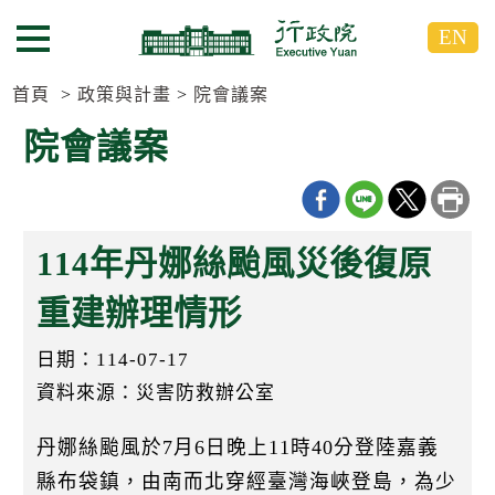
跳
跳
EN
到
到
選單按鈕
主
主
要
要
首頁
政策與計畫
院會議案
內
內
院會議案
容
容
區
區
塊
塊
G
o
114年丹娜絲颱風災後復原
T
o
C
重建辦理情形
e
n
日期：114-07-17
t
e
資料來源：災害防救辦公室
r
b
l
丹娜絲颱風於7月6日晚上11時40分登陸嘉義
o
c
縣布袋鎮，由南而北穿經臺灣海峽登島，為少