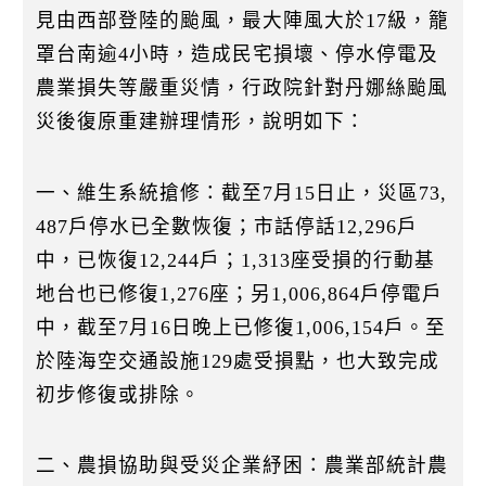
k
⾒由⻄部登陸的颱風，最大陣風大於17級，籠
罩台南逾4小時，造成⺠宅損壞、停水停電及
農業損失等嚴重災情，行政院針對丹娜絲颱風
災後復原重建辦理情形，說明如下：
一、維生系統搶修：截至7月15日止，災區73,
487戶停水已全數恢復；市話停話12,296戶
中，已恢復12,244戶；1,313座受損的行動基
地台也已修復1,276座；另1,006,864戶停電戶
中，截至7月16日晚上已修復1,006,154戶。至
於陸海空交通設施129處受損點，也大致完成
初步修復或排除。
二、農損協助與受災企業紓困：農業部統計農