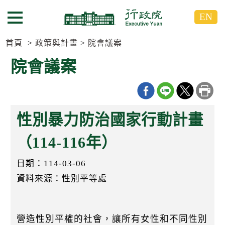
跳
跳
EN
到
到
選單按鈕
主
主
要
要
首頁
政策與計畫
院會議案
內
內
院會議案
容
容
區
區
塊
塊
G
o
性別暴力防治國家行動計畫
T
o
C
（114-116年）
e
n
日期：114-03-06
t
e
資料來源：性別平等處
r
b
l
o
c
營造性別平權的社會，讓所有女性和不同性別