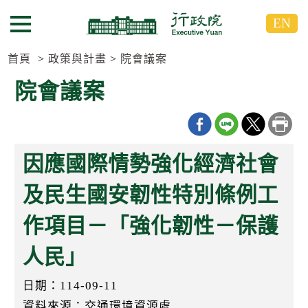
跳
跳
EN
到
到
選單按鈕
主
主
要
要
首頁
政策與計畫
院會議案
內
內
院會議案
容
容
區
區
塊
塊
G
o
因應國際情勢強化經濟社會
T
o
C
及民生國安韌性特別條例工
e
n
作項目－「強化韌性－保護
t
e
r
人民」
b
l
日期：114-09-11
o
c
資料來源：交通環境資源處