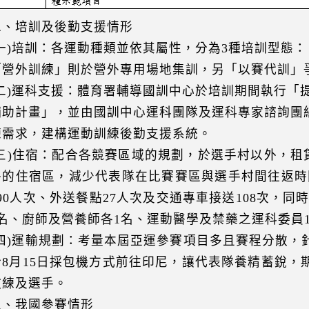
二、培訓及後勤支援情形
(一)培訓：各運動種類並依其屬性，分為3種培訓型態
「營外訓練」則於營外專用場地集訓，另「以賽代訓」
(二)運科支援：體育署輔導國訓中心於培訓期間執行「
輔助計畫」，並由國訓中心運科團隊及運科專家諮詢團
練需求，建構運動訓練後勤支援系統。
(三)住宿：配合各競賽區域的規劃，於選手村以外，租
外的住宿區，減少代表隊在比賽賽區與選手村間往返時間
490人次、外送餐點27人次及交通專車接送108次，
2名、廚師及營養師各1名、運動醫學及禁藥之運科委員
(四)運輸規劃：考量本屆亞運參賽項目多且賽程分散，
於8月15日採包機方式前往印尼，讓代表隊養精蓄銳，
教練及選手。
三、我國參賽情形