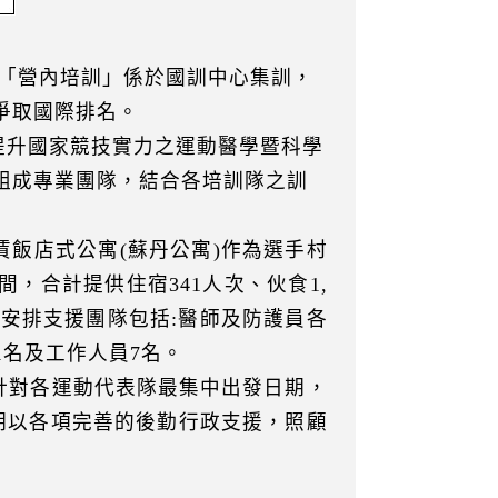
：「營內培訓」係於國訓中心集訓，
爭取國際排名。
提升國家競技實力之運動醫學暨科學
組成專業團隊，結合各培訓隊之訓
賃飯店式公寓(蘇丹公寓)作為選手村
，合計提供住宿341人次、伙食1,
同時安排支援團隊包括:醫師及防護員各
1名及工作人員7名。
針對各運動代表隊最集中出發日期，
期以各項完善的後勤行政支援，照顧