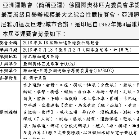
亞洲運動會（簡稱亞運）係國際奧林匹克委員會承認
洲最高層級且舉辦規模最大之綜合性競技賽會、亞洲體
印尼雅加達及巨港2城市合辦，是印尼自1962年第4屆
本屆亞運賽會背景如下：