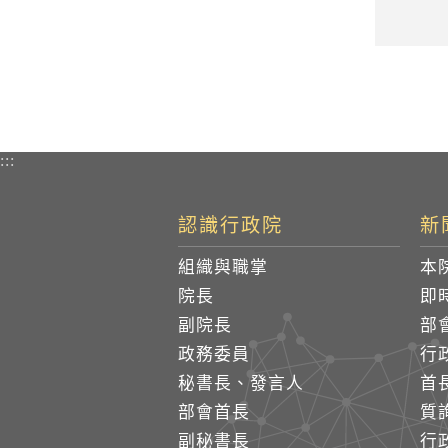
:::
認識行政院
新
組織與職掌
本
院長
即
副院長
部
政務委員
行
秘書長、發言人
首
部會首長
質
副秘書長
行