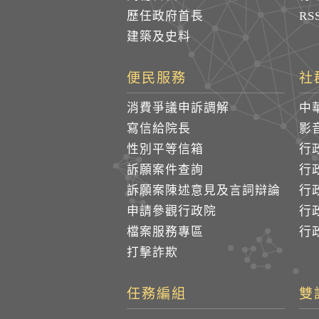
歷任政府首長
R
建築及史料
便民服務
社
消費爭議申訴調解
中
寫信給院長
影
性別平等信箱
行
訴願案件查詢
行
訴願案陳述意見及言詞辯論
行
申請參觀行政院
行政
檔案服務專區
行政
打擊詐欺
任務編組
雙