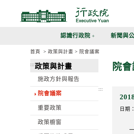
跳
跳
到
到
主
主
要
要
內
內
認識行政院
新聞與
容
容
區
區
首頁
政策與計畫
院會議案
塊
塊
G
院會
:::
政策與計畫
o
T
o
施政方針與報告
C
e
:::
n
院會議案
20
t
e
重要政策
r
日期：1
b
l
政策櫥窗
o
c