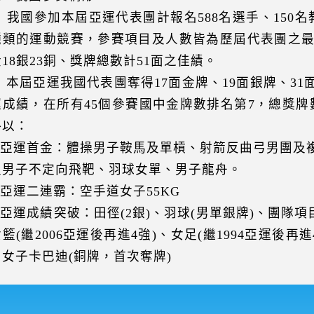
我國參加本屆亞運代表團計報名588名選手、150名
種類的運動競賽，參賽項目及人數皆為歷屆代表團之最。
金18銀23銅、獎牌總數計51面之佳績。
本屆亞運我國代表團奪得17面金牌、19面銀牌、31
運成績，在所有45個參賽國中金牌數排名第7，總獎牌
略以：
1.亞運首金：體操男子鞍馬及單槓、射箭反曲弓男團及
及男子不定向飛靶、羽球女單、男子龍舟。
2.亞運二連霸：空手道女子55KG
.亞運成績突破：田徑(2銀)、羽球(男單銀牌)、團隊項目
籃(繼2006亞運後再進4強)、女足(繼1994亞運後再進
、女子卡巴迪(銅牌，首次奪牌)