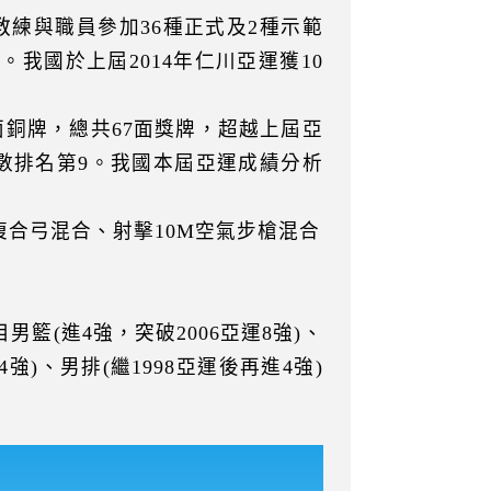
教練與職員參加36種正式及2種示範
我國於上屆2014年仁川亞運獲10
面銅牌，總共67面獎牌，超越上屆亞
數排名第9。我國本屆亞運成績分析
複合弓混合、射擊10M空氣步槍混合
男籃(進4強，突破2006亞運8強)、
4強)、男排(繼1998亞運後再進4強)