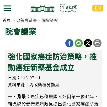
跳
跳
EN
到
到
選單按鈕
主
主
要
要
首頁
政策與計畫
院會議案
內
內
院會議案
容
容
區
區
塊
塊
G
o
強化國家癌症防治策略，推
T
o
C
動癌症新藥基金成立
e
n
日期：113-07-11
t
e
資料來源：內政衛福勞動處
r
b
l
一、背景：
癌症已位居國人死因第一位42年，
o
c
賴總統於健康臺灣政見提出強化國家癌症防治