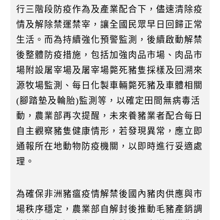
k
行三階段防疫作為及產業配合下，儘速清除疫
情及解除禁運禁宰，讓全國民眾早日回歸正常
生活。而為持續強化預警監測，後續啟動解禁
後整體防疫措施，包括加強肉品市場、肉品市
場附設屠宰場及屠宰場斃死豬隻採樣及回溯來
源牧場監測、每日化製車輛斃死豬及車體相關
(腳踏墊及輪胎)監測等，以確定田間無病毒活
動，農業部再次提醒，未來養豬業者配合每日
自主觀察豬隻健康情形，若發現異常，應立即
通報所在地動物防疫機關，以即時進行妥適處
理。
為確保非洲豬瘟疫情解禁後國內豬肉供應與市
場秩序穩定，農業部自解封後推動毛豬產銷調