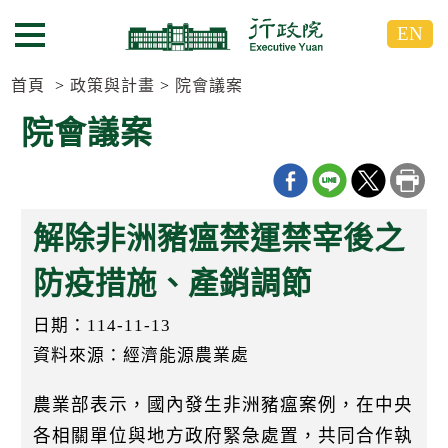
跳
跳
EN
到
到
選單按鈕
主
主
要
要
首頁
政策與計畫
院會議案
內
內
院會議案
容
容
區
區
塊
塊
G
o
解除非洲豬瘟禁運禁宰後之
T
o
C
防疫措施、產銷調節
e
n
日期：114-11-13
t
e
資料來源：經濟能源農業處
r
b
l
農業部表示，國內發生非洲豬瘟案例，在中央
o
c
各相關單位與地方政府緊急處置，共同合作執