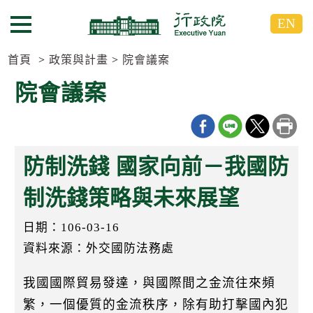
跳
跳
EN
到
到
選單按鈕
主
主
要
要
首頁
政策與計畫
院會議案
內
內
院會議案
容
容
區
區
塊
塊
G
o
防制洗錢 國家向前－我國防
T
o
C
制洗錢策略與未來展望
e
n
日期：106-03-16
t
e
資料來源：外交國防法務處
r
b
l
我國國際貿易發達，與國際間之金流往來頻
o
c
繁，一個優質的金流秩序，除有助打擊國內犯