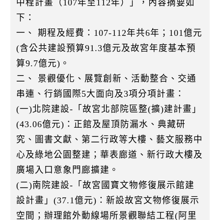
中程計畫（107年至112年）」，內容摘要如
k
下：
一、 期程及經費：107-112年共6年；101億元
(含公共建設預算91.3億元及故宮年度基本預
算9.7億元)。
二、 景觀優化、展覽創新、活動整合、交通
串連、行銷國際5大面向及3項分項計畫：
(一)北院建設-「故宮北部院區整(擴)建計畫」
(43.06億元)：正館及屋頂防漏水、典藏研
究、圖書文獻、第二行政等大樓、藝文服務中
心及綠地公園整建；華表廊道、新行政大樓及
廣場入口意象門廊擴建。
(二)南院建設-「故宮國寶文物修復展示館建
設計畫」(37.1億元)：新設故宮文物修復展示
空間；辦理館外動線場所景觀聯結工程(阿里