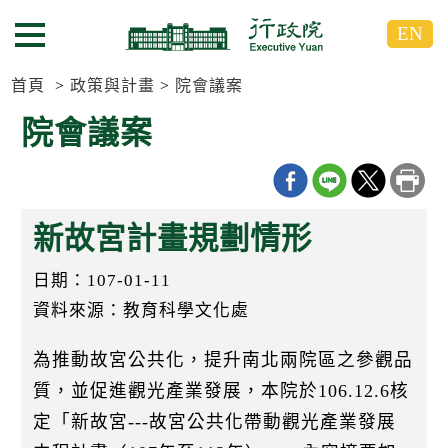
跳
跳
EN
到
到
選單按鈕
主
主
要
要
首頁
政策與計畫
院會議案
內
內
院會議案
容
容
區
區
塊
塊
G
o
新故宮計畫規劃情形
T
o
C
日期：107-01-11
e
n
資料來源：教育科學文化處
t
e
為推動故宮公共化，提升南北兩院區之參觀品
r
b
質，並促進觀光產業發展，本院於106.12.6核
l
o
定「新故宮---故宮公共化帶動觀光產業發展
c