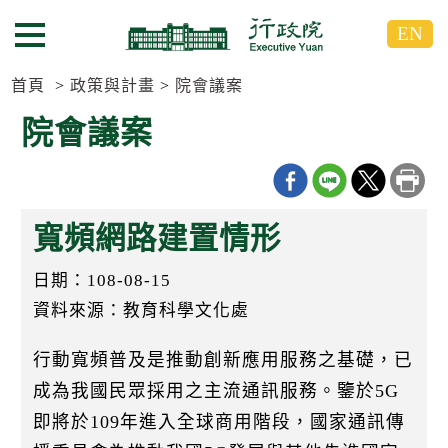
跳
跳
EN
到
到
選單按鈕
主
主
要
要
首頁
政策與計畫
院會議案
內
內
院會議案
容
容
區
區
塊
塊
G
o
寬頻網路建置情形
T
o
C
日期：108-08-15
e
n
資料來源：教育科學文化處
t
e
行動寬頻普及是推動創新應用服務之基礎，已
r
b
成為我國民眾採用之主流通訊服務。鑒於5G
l
o
即將於109年進入全球商用階段，國家通訊傳
c