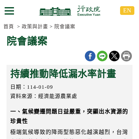
跳
跳
EN
到
到
選單按鈕
主
主
要
要
首頁
政策與計畫
院會議案
內
內
院會議案
容
容
區
區
塊
塊
G
o
持續推動降低漏水率計畫
T
o
C
日期：114-01-09
e
n
資料來源：經濟能源農業處
t
e
一、氣候變遷問題日益嚴重，突顯出水資源的
r
b
珍貴性
l
o
極端氣候導致的降雨型態惡化越演越烈，台灣
c