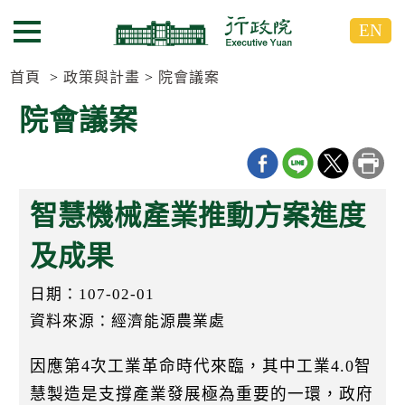
跳
跳
EN
到
到
選單按鈕
主
主
要
要
首頁
政策與計畫
院會議案
內
內
院會議案
容
容
區
區
塊
塊
G
o
智慧機械產業推動方案進度
T
o
C
及成果
e
n
日期：107-02-01
t
e
資料來源：經濟能源農業處
r
b
l
因應第4次工業革命時代來臨，其中工業4.0智
o
c
慧製造是支撐產業發展極為重要的一環，政府