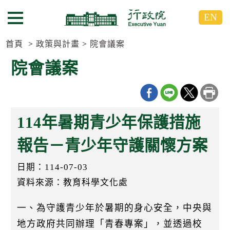
跳
跳
EN
到
到
選單按鈕
主
主
要
要
首頁
政策與計畫
院會議案
內
內
院會議案
容
容
區
區
塊
塊
G
o
114年暑期青少年保護措施
T
o
C
報告－青少年守護關懷方案
e
n
日期：114-07-03
t
e
資料來源：教育科學文化處
r
b
l
一、為守護青少年於暑期的身心安全，中央與
o
c
地方政府共同辦理「青春專案」，並透過校