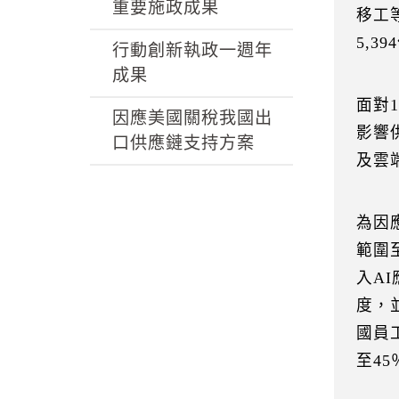
k
重要施政成果
移工
5,3
行動創新執政一週年
成果
面對
因應美國關稅我國出
影響
口供應鏈支持方案
及雲
為因
範圍
入A
度，
國員
至4