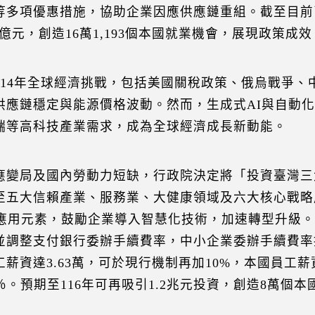
等多項優惠措施，協助企業因應供應鏈重組。截至目前已吸
94億元，創造16萬1,193個本國就業機會，展現政策成效
114年全球經濟挑戰，包括美國關稅政策、俄烏戰爭
供應鏈穩定與能源價格波動。然而，生成式AI與自動
端等高科技產業需求，成為全球經濟成長新動能。
應變局及國內勞動力短缺，行政院決定將「投資臺灣三
至五大信賴產業、服務業、大健康領域及六大核心戰略
I應用元素，鼓勵企業導入智慧化技術，加速轉型升級。新
並調整支付銀行委辦手續費率，中小企業委辦手續費率
工薪資達3.63萬，可於現行機制再加10%，本國員工薪
5％。預期至116年可再吸引1.2兆元投資，創造8萬個