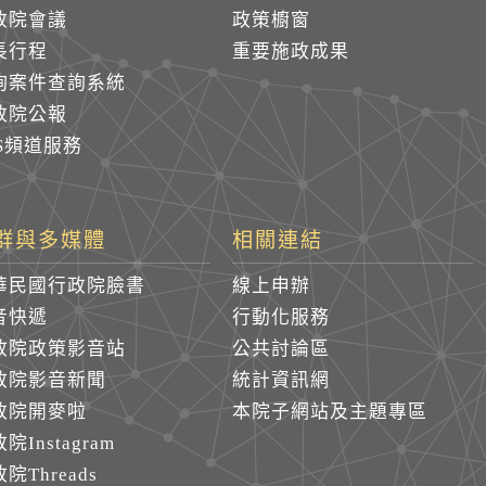
政院會議
政策櫥窗
長行程
重要施政成果
詢案件查詢系統
政院公報
SS頻道服務
群與多媒體
相關連結
華民國行政院臉書
線上申辦
音快遞
行動化服務
政院政策影音站
公共討論區
政院影音新聞
統計資訊網
政院開麥啦
本院子網站及主題專區
院Instagram
院Threads