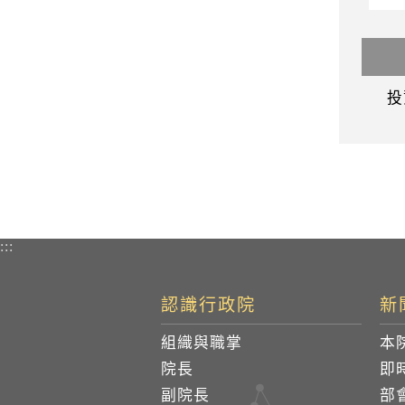
投
:::
認識行政院
新
組織與職掌
本
院長
即
副院長
部