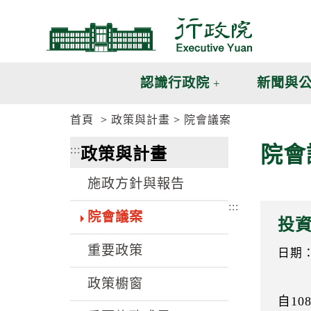
跳
跳
到
到
主
主
要
要
內
內
認識行政院
新聞與
容
容
區
區
首頁
政策與計畫
院會議案
塊
塊
G
院會
:::
政策與計畫
o
T
o
施政方針與報告
C
e
:::
n
院會議案
投
t
e
重要政策
r
日期：1
b
l
政策櫥窗
o
自1
c