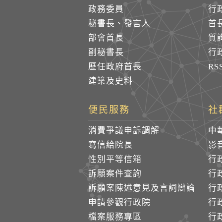
政務委員
行
秘書長、發言人
首
部會首長
質
副秘書長
行
歷任政府首長
R
建築及史料
便民服務
社
消費爭議申訴調解
中
寫信給院長
影
性別平等信箱
行
訴願案件查詢
行
訴願案陳述意見及言詞辯論
行
申請參觀行政院
行政
檔案服務專區
行政