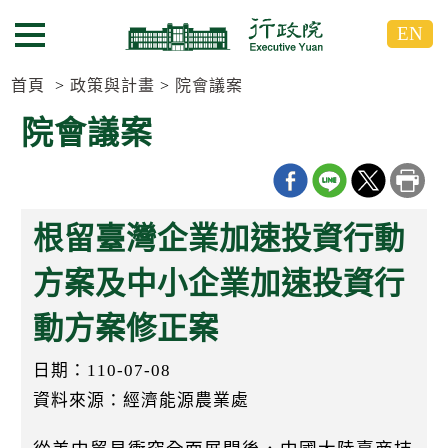
跳
跳
EN
到
到
選單按鈕
主
主
要
要
首頁
政策與計畫
院會議案
內
內
院會議案
容
容
區
區
塊
塊
G
o
根留臺灣企業加速投資行動
T
o
C
方案及中小企業加速投資行
e
n
動方案修正案
t
e
r
日期：110-07-08
b
l
資料來源：經濟能源農業處
o
c