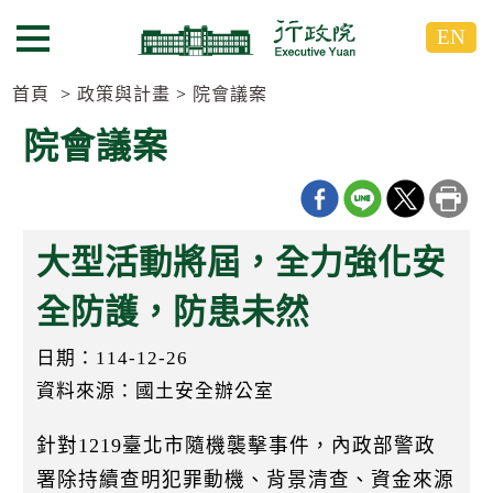
跳
跳
EN
到
到
選單按鈕
主
主
要
要
首頁
政策與計畫
院會議案
內
內
院會議案
容
容
區
區
塊
塊
G
o
大型活動將屆，全力強化安
T
o
C
全防護，防患未然
e
n
日期：114-12-26
t
e
資料來源：國土安全辦公室
r
b
l
針對1219臺北市隨機襲擊事件，內政部警政
o
c
署除持續查明犯罪動機、背景清查、資金來源